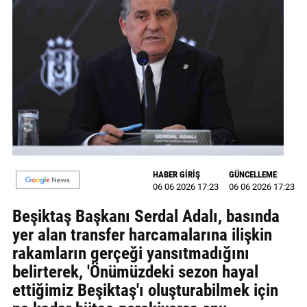
MAGAZİN
GALERİ
VİDEO
YAZARLAR
BİZE
ULAŞIN
HABER GİRİŞ
GÜNCELLEME
Künye
06 06 2026 17:23
06 06 2026 17:23
Beşiktaş Başkanı Serdal Adalı, basında
İletişim
yer alan transfer harcamalarına ilişkin
Gizlilik
rakamların gerçeği yansıtmadığını
Politikası
belirterek, 'Önümüzdeki sezon hayal
ettiğimiz Beşiktaş'ı oluşturabilmek için