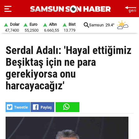
Dolar
Euro
Altın
Bist
Samsun
29.4°
47,7400
55,2500
6.660,55
13.779
ANA
Serdal Adalı: 'Hayal ettiğimiz
SAYFA
Beşiktaş için ne para
SAMSUN
HABER
gerekiyorsa onu
harcayacağız'
SAMSUNSPOR
GÜNDEM
SİYASET
EKONOMİ
DÜNYA