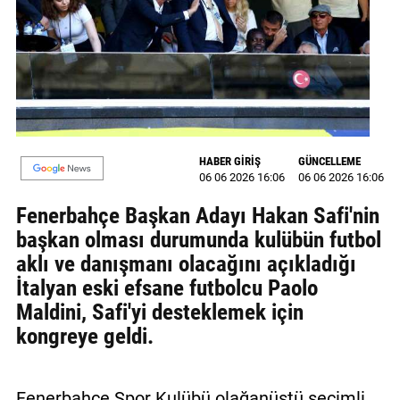
MAGAZİN
GALERİ
VİDEO
YAZARLAR
HABER GİRİŞ
GÜNCELLEME
06 06 2026 16:06
06 06 2026 16:06
BİZE
ULAŞIN
Fenerbahçe Başkan Adayı Hakan Safi'nin
başkan olması durumunda kulübün futbol
Künye
aklı ve danışmanı olacağını açıkladığı
İletişim
İtalyan eski efsane futbolcu Paolo
Maldini, Safi'yi desteklemek için
Gizlilik
kongreye geldi.
Politikası
Fenerbahçe Spor Kulübü olağanüstü seçimli