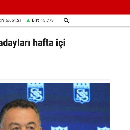
tın
6.651,21
Bist
13.779
dayları hafta içi