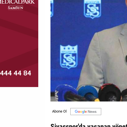
MAGAZİN
GALERİ
VİDEO
YAZARLAR
BİZE
ULAŞIN
Künye
İletişim
Gizlilik
Politikası
Sivasspor'da yaşanan yönet