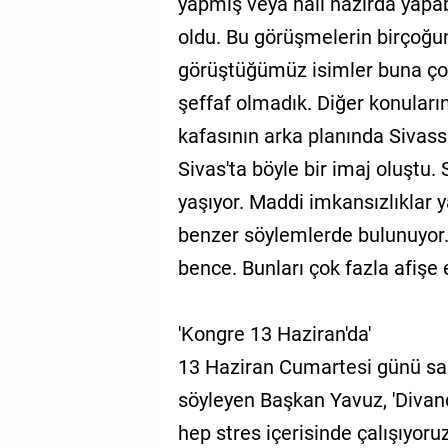
yapmış veya hali hazırda yapa
oldu. Bu görüşmelerin birçoğu
görüştüğümüz isimler buna çok
şeffaf olmadık. Diğer konuları
kafasının arka planında Sivassp
Sivas'ta böyle bir imaj oluştu. 
yaşıyor. Maddi imkansızlıklar 
benzer söylemlerde bulunuyor
bence. Bunları çok fazla afişe
'Kongre 13 Haziran'da'
13 Haziran Cumartesi günü saa
söyleyen Başkan Yavuz, 'Divan
hep stres içerisinde çalışıyor