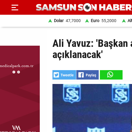
Dolar
47,7000
Euro
55,2000
Al
ANA
Ali Yavuz: 'Başkan a
SAYFA
açıklanacak'
SAMSUN
HABER
SAMSUNSPOR
GÜNDEM
SİYASET
EKONOMİ
DÜNYA