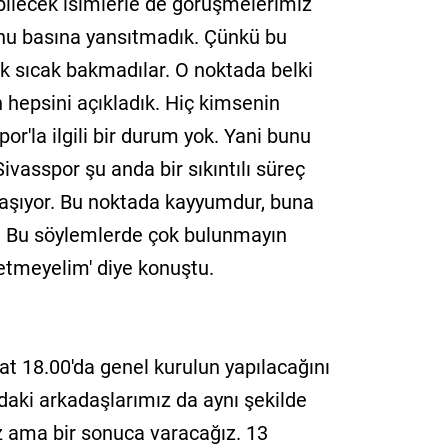
bilecek isimlerle de görüşmelerimiz
nu basına yansıtmadık. Çünkü bu
 sıcak bakmadılar. O noktada belki
n hepsini açıkladık. Hiç kimsenin
or'la ilgili bir durum yok. Yani bunu
Sivasspor şu anda bir sıkıntılı süreç
yaşıyor. Bu noktada kayyumdur, buna
. Bu söylemlerde çok bulunmayın
 etmeyelim' diye konuştu.
t 18.00'da genel kurulun yapılacağını
daki arkadaşlarımız da aynı şekilde
uz ama bir sonuca varacağız. 13