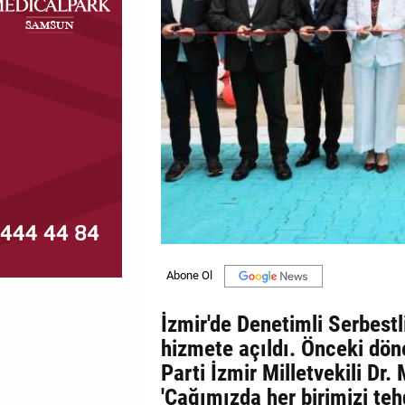
MAGAZİN
GALERİ
VİDEO
YAZARLAR
BİZE
ULAŞIN
Künye
İletişim
İzmir'de Denetimli Serbest
Gizlilik
hizmete açıldı. Önceki dö
Politikası
Parti İzmir Milletvekili D
'Çağımızda her birimizi teh