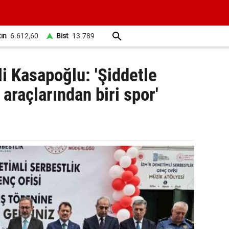
tın
6.612,60
Bist
13.789
li Kasapoğlu: 'Şiddetle
raçlarından biri spor'