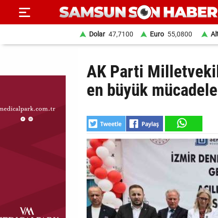
Dolar
47,7100
Euro
55,0800
Al
ANA
AK Parti Milletveki
SAYFA
en büyük mücadele a
SAMSUN
HABER
SAMSUNSPOR
GÜNDEM
SİYASET
EKONOMİ
DÜNYA