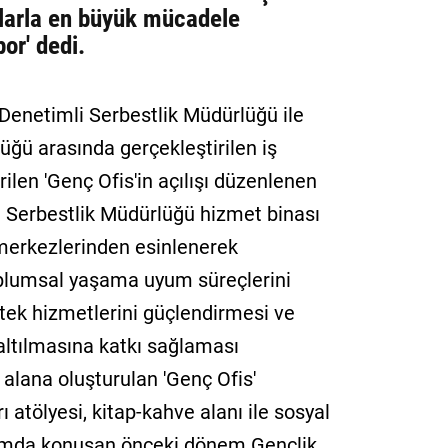
nlarla en büyük mücadele
por' dedi.
Denetimli Serbestlik Müdürlüğü ile
üğü arasında gerçekleştirilen iş
ilen 'Genç Ofis'in açılışı düzenlenen
li Serbestlik Müdürlüğü hizmet binası
 merkezlerinden esinlenerek
toplumsal yaşama uyum süreçlerini
tek hizmetlerini güçlendirmesi ve
altılmasına katkı sağlaması
 alana oluşturulan 'Genç Ofis'
ı atölyesi, kitap-kahve alanı ile sosyal
ogramda konuşan önceki dönem Gençlik