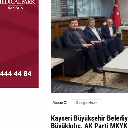
MAGAZİN
GALERİ
VİDEO
YAZARLAR
BİZE
ULAŞIN
Künye
İletişim
Gizlilik
Politikası
Kayseri Büyükşehir Beledi
Büyükkılıç, AK Parti MKYK 