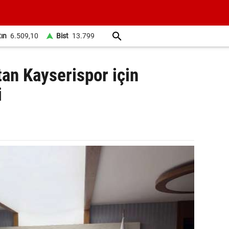
tın
6.509,10
Bist
13.799
tan Kayserispor için
i