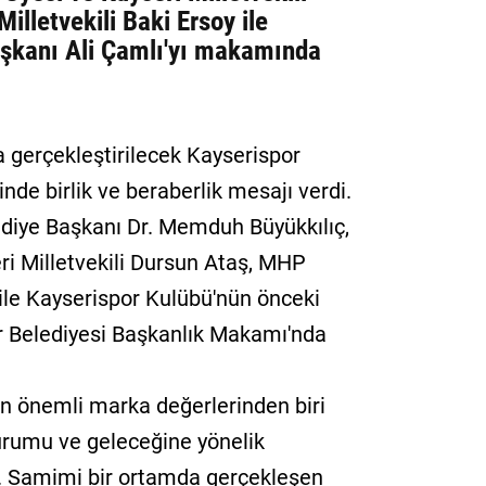
lletvekili Baki Ersoy ile
aşkanı Ali Çamlı'yı makamında
a gerçekleştirilecek Kayserispor
de birlik ve beraberlik mesajı verdi.
diye Başkanı Dr. Memduh Büyükkılıç,
i Milletvekili Dursun Ataş, MHP
 ile Kayserispor Kulübü'nün önceki
ir Belediyesi Başkanlık Makamı'nda
en önemli marka değerlerinden biri
urumu ve geleceğine yönelik
. Samimi bir ortamda gerçekleşen