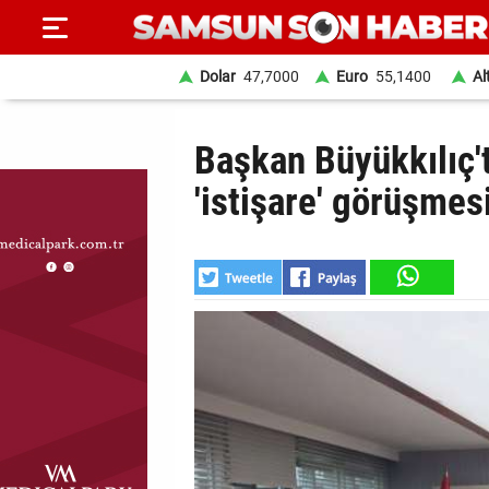
Dolar
47,7000
Euro
55,1400
Al
ANA
Başkan Büyükkılıç'
SAYFA
'istişare' görüşmes
SAMSUN
HABER
SAMSUNSPOR
GÜNDEM
SİYASET
EKONOMİ
DÜNYA