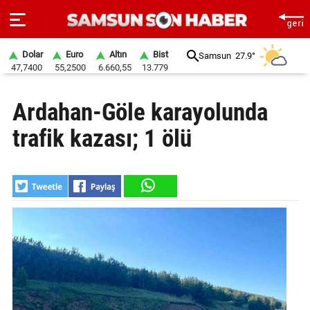
Dolar
Euro
Altın
Bist
Samsun
27.9°
47,7400
55,2500
6.660,55
13.779
ANA
Ardahan-Göle karayolunda
SAYFA
trafik kazası; 1 ölü
SAMSUN
HABER
SAMSUNSPOR
GÜNDEM
SİYASET
EKONOMİ
DÜNYA