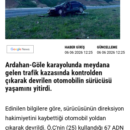
MAGAZİN
GALERİ
VİDEO
HABER GİRİŞ
GÜNCELLEME
YAZARLAR
06 06 2026 12:25
06 06 2026 12:25
BİZE
Ardahan-Göle karayolunda meydana
ULAŞIN
gelen trafik kazasında kontrolden
Künye
çıkarak devrilen otomobilin sürücüsü
yaşamını yitirdi.
İletişim
Gizlilik
Edinilen bilgilere göre, sürücüsünün direksiyon
Politikası
hakimiyetini kaybettiği otomobil yoldan
çıkarak devrildi. Ö.Ç'nin (25) kullandığı 67 ADN