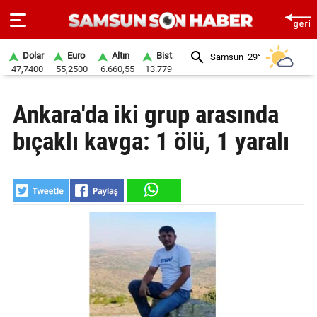
Dolar
Euro
Altın
Bist
Samsun
29°
47,7400
55,2500
6.660,55
13.779
ANA
Ankara'da iki grup arasında
SAYFA
bıçaklı kavga: 1 ölü, 1 yaralı
SAMSUN
HABER
SAMSUNSPOR
GÜNDEM
SİYASET
EKONOMİ
DÜNYA