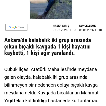
MAGAZİN
GALERİ
HABER GİRİŞ
GÜNCELLEME
VİDEO
06 06 2026 11:10
06 06 2026 11:10
Ankara'da kalabalık iki grup arasında
YAZARLAR
çıkan bıçaklı kavgada 1 kişi hayatını
BİZE
kaybetti, 1 kişi ağır yaralandı.
ULAŞIN
Künye
Çubuk ilçesi Atatürk Mahallesi'nde meydana
İletişim
gelen olayda, kalabalık iki grup arasında
Gizlilik
bilinmeyen bir nedenden dolayı bıçaklı kavga
Politikası
meydana geldi. Kavgada bıçaklanan Mahmut
Yiğittekin kaldırıldığı hastanede kurtarılamadı