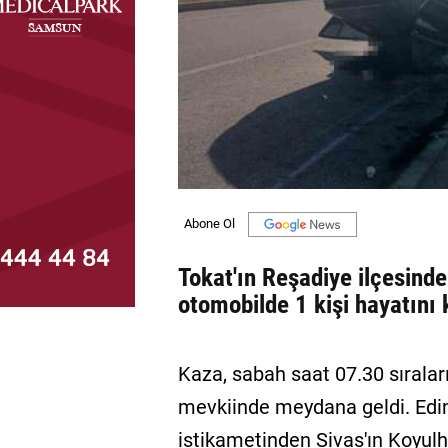
MAGAZİN
GALERİ
VİDEO
YAZARLAR
BİZE
ULAŞIN
Künye
Tokat'ın Reşadiye ilçesinde
otomobilde 1 kişi hayatını k
İletişim
Gizlilik
Kaza, sabah saat 07.30 sırala
Politikası
mevkiinde meydana geldi. Edini
istikametinden Sivas'ın Koyulhi