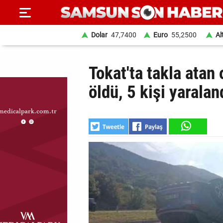
Dolar
47,7400
Euro
55,2500
Al
ANA
Tokat'ta takla atan
SAYFA
öldü, 5 kişi yaralan
SAMSUN
HABER
SAMSUNSPOR
GÜNDEM
SİYASET
EKONOMİ
DÜNYA