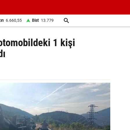
tın
6.660,55
Bist
13.779
 otomobildeki 1 kişi
dı