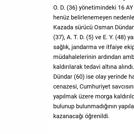
O. D. (36) yönetimindeki 16 AY
henüz belirlenemeyen nedenle k
Kazada sürücü Osman Dündar ile
(37), A. T. D. (5) ve E. Y. (48) 
sağlık, jandarma ve itfaiye ekipl
müdahalelerinin ardından amb
kaldırılarak tedavi altına alın
Dündar (60) ise olay yerinde ha
cenazesi, Cumhuriyet savcısın
yapılmak üzere morga kaldırıldı.
bulunup bulunmadığının yapılac
kazanacağı öğrenildi.