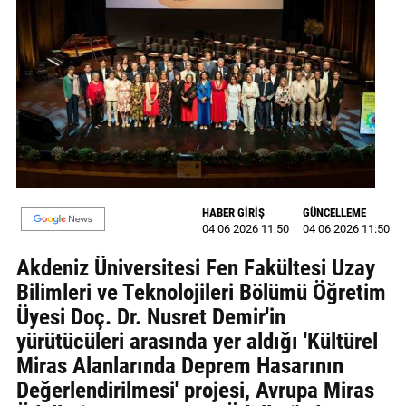
MAGAZİN
GALERİ
VİDEO
YAZARLAR
BİZE
ULAŞIN
HABER GİRİŞ
GÜNCELLEME
04 06 2026 11:50
04 06 2026 11:50
Künye
Akdeniz Üniversitesi Fen Fakültesi Uzay
İletişim
Bilimleri ve Teknolojileri Bölümü Öğretim
Üyesi Doç. Dr. Nusret Demir'in
Gizlilik
yürütücüleri arasında yer aldığı 'Kültürel
Politikası
Miras Alanlarında Deprem Hasarının
Değerlendirilmesi' projesi, Avrupa Miras