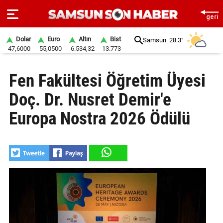
Dolar
Euro
Altın
Bist
Samsun
28.3°
47,6000
55,0500
6.534,32
13.773
ANA
Fen Fakültesi Öğretim Üyesi
SAYFA
Doç. Dr. Nusret Demir'e
SAMSUN
HABER
Europa Nostra 2026 Ödülü
SAMSUNSPOR
GÜNDEM
SİYASET
EKONOMİ
DÜNYA