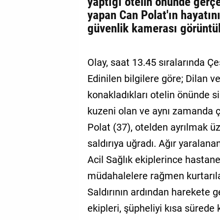
yaptığı otelin önünde gerç
yapan Can Polat'ın hayatını 
güvenlik kamerası görüntüle
Olay, saat 13.45 sıralarında Ç
Edinilen bilgilere göre; Dilan ve
konakladıkları otelin önünde si
kuzeni olan ve aynı zamanda ç
Polat (37), otelden ayrılmak üz
saldırıya uğradı. Ağır yaralana
Acil Sağlık ekiplerince hastane
müdahalelere rağmen kurtarıla
Saldırının ardından harekete 
ekipleri, şüpheliyi kısa sürede k