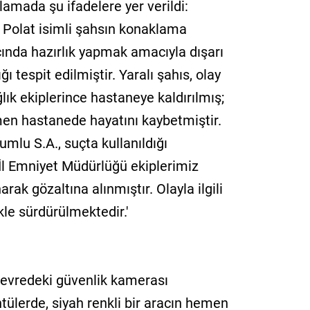
lamada şu ifadelere yer verildi:
n Polat isimli şahsın konaklama
ında hazırlık yapmak amacıyla dışarı
ğı tespit edilmiştir. Yaralı şahıs, olay
lık ekiplerince hastaneye kaldırılmış;
n hastanede hayatını kaybetmiştir.
mlu S.A., suçta kullanıldığı
e İl Emniyet Müdürlüğü ekiplerimiz
rak gözaltına alınmıştır. Olayla ilgili
kle sürdürülmektedir.'
 çevredeki güvenlik kamerası
tülerde, siyah renkli bir aracın hemen