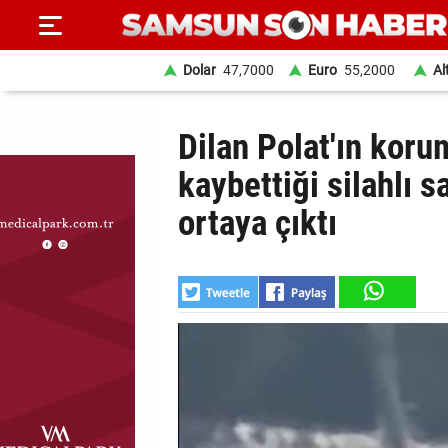
Dolar
47,7000
Euro
55,2000
Al
ANA
Dilan Polat'ın koru
SAYFA
kaybettiği silahlı s
SAMSUN
ortaya çıktı
HABER
SAMSUNSPOR
GÜNDEM
SİYASET
EKONOMİ
DÜNYA