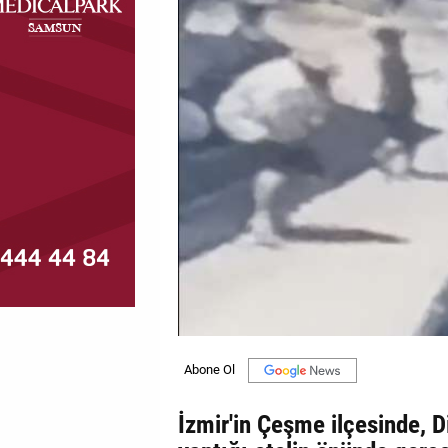
MAGAZİN
GALERİ
VİDEO
YAZARLAR
BİZE
ULAŞIN
Künye
İletişim
Gizlilik
Politikası
İzmir'in Çeşme ilçesinde, Di