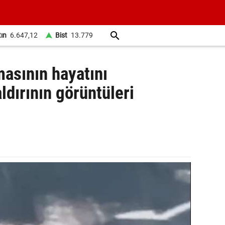
tın
6.647,12
Bist
13.779
masının hayatını
aldırının görüntüleri