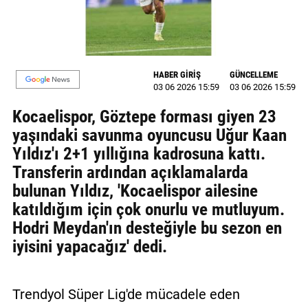
MAGAZİN
GALERİ
HABER GİRİŞ
GÜNCELLEME
VİDEO
03 06 2026 15:59
03 06 2026 15:59
Kocaelispor, Göztepe forması giyen 23
YAZARLAR
yaşındaki savunma oyuncusu Uğur Kaan
BİZE
Yıldız'ı 2+1 yıllığına kadrosuna kattı.
ULAŞIN
Transferin ardından açıklamalarda
Künye
bulunan Yıldız, 'Kocaelispor ailesine
katıldığım için çok onurlu ve mutluyum.
İletişim
Hodri Meydan'ın desteğiyle bu sezon en
iyisini yapacağız' dedi.
Gizlilik
Politikası
Trendyol Süper Lig'de mücadele eden