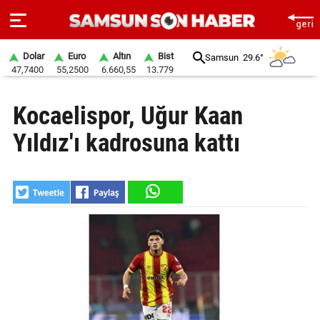
Dolar
Euro
Altın
Bist
Samsun
29.6°
47,7400
55,2500
6.660,55
13.779
ANA
Kocaelispor, Uğur Kaan
SAYFA
Yıldız'ı kadrosuna kattı
SAMSUN
HABER
SAMSUNSPOR
GÜNDEM
SİYASET
EKONOMİ
DÜNYA