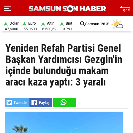
Dolar
Euro
Altın
Bist
Samsun
28.3°
47,6000
55,0600
6.530,62
13.791
ANA
Yeniden Refah Partisi Genel
SAYFA
Başkan Yardımcısı Gezgin'in
SAMSUN
HABER
içinde bulunduğu makam
aracı kaza yaptı: 3 yaralı
SAMSUNSPOR
GÜNDEM
SİYASET
EKONOMİ
DÜNYA