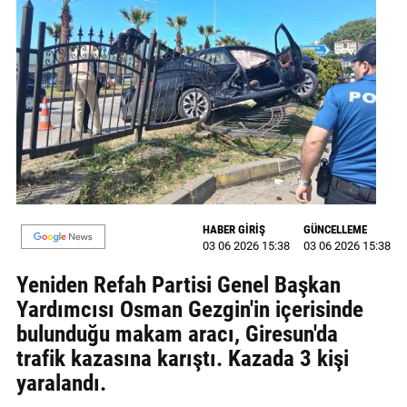
MAGAZİN
GALERİ
VİDEO
YAZARLAR
BİZE
ULAŞIN
HABER GİRİŞ
GÜNCELLEME
Künye
03 06 2026 15:38
03 06 2026 15:38
Yeniden Refah Partisi Genel Başkan
İletişim
Yardımcısı Osman Gezgin'in içerisinde
Gizlilik
bulunduğu makam aracı, Giresun'da
Politikası
trafik kazasına karıştı. Kazada 3 kişi
yaralandı.