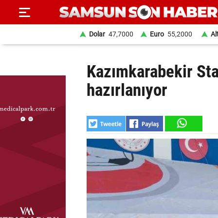
Dolar
47,7000
Euro
55,2000
Al
ANA
Kazımkarabekir Sta
SAYFA
hazırlanıyor
SAMSUN
HABER
SAMSUNSPOR
GÜNDEM
SİYASET
EKONOMİ
DÜNYA