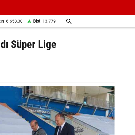
tın
6.653,30
Bist
13.779
dı Süper Lige