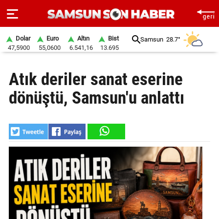
Dolar
Euro
Altın
Bist
Samsun
28.7°
47,5900
55,0600
6.541,16
13.695
ANA
Atık deriler sanat eserine
SAYFA
dönüştü, Samsun'u anlattı
SAMSUN
HABER
SAMSUNSPOR
GÜNDEM
SİYASET
EKONOMİ
DÜNYA