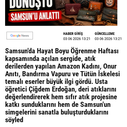
MAGAZİN
GALERİ
HABER GİRİŞ
GÜNCELLEME
VİDEO
03 06 2026 13:21
03 06 2026 13:21
YAZARLAR
Samsun'da Hayat Boyu Öğrenme Haftası
kapsamında açılan sergide, atık
BİZE
derilerden yapılan Amazon Kadını, Onur
ULAŞIN
Anıtı, Bandırma Vapuru ve Tütün İskelesi
Künye
temalı eserler büyük ilgi gördü. Usta
öğretici Çiğdem Erdoğan, deri atıklarını
İletişim
değerlendirerek hem sıfır atık projesine
Gizlilik
katkı sunduklarını hem de Samsun'un
Politikası
simgelerini sanatla buluşturduklarını
söyled