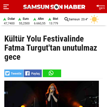
Dolar
Euro
Altın
Bist
Samsun
23.4°
47,7400
55,2500
6.660,55
13.779
ANA
Kültür Yolu Festivalinde
SAYFA
Fatma Turgut'tan unutulmaz
SAMSUN
HABER
gece
SAMSUNSPOR
GÜNDEM
SİYASET
EKONOMİ
DÜNYA