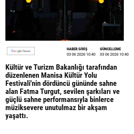
MAGAZİN
GALERİ
VİDEO
HABER GİRİŞ
GÜNCELLEME
YAZARLAR
03 06 2026 10:40
03 06 2026 10:40
BİZE
Kültür ve Turizm Bakanlığı tarafından
ULAŞIN
düzenlenen Manisa Kültür Yolu
Künye
Festivali'nin dördüncü gününde sahne
alan Fatma Turgut, sevilen şarkıları ve
İletişim
güçlü sahne performansıyla binlerce
müziksevere unutulmaz bir akşam
Gizlilik
yaşattı.
Politikası