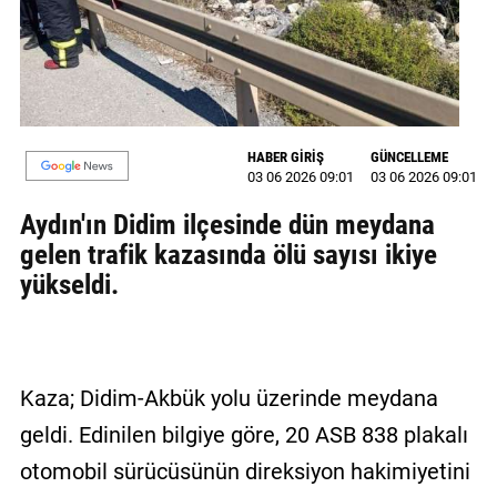
MAGAZİN
GALERİ
VİDEO
HABER GİRİŞ
GÜNCELLEME
03 06 2026 09:01
03 06 2026 09:01
YAZARLAR
Aydın'ın Didim ilçesinde dün meydana
BİZE
gelen trafik kazasında ölü sayısı ikiye
ULAŞIN
yükseldi.
Künye
İletişim
Gizlilik
Kaza; Didim-Akbük yolu üzerinde meydana
Politikası
geldi. Edinilen bilgiye göre, 20 ASB 838 plakalı
otomobil sürücüsünün direksiyon hakimiyetini