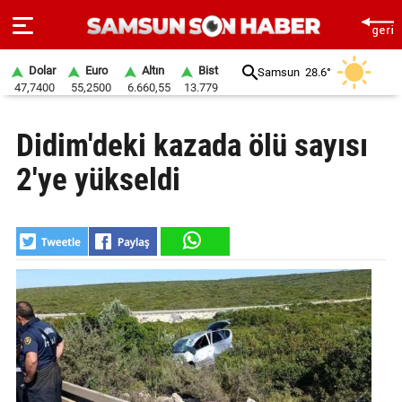
Dolar
Euro
Altın
Bist
Samsun
28.6°
47,7400
55,2500
6.660,55
13.779
ANA
Didim'deki kazada ölü sayısı
SAYFA
2'ye yükseldi
SAMSUN
HABER
SAMSUNSPOR
GÜNDEM
SİYASET
EKONOMİ
DÜNYA