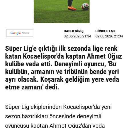
MAGAZİN
GALERİ
HABER GİRİŞ
GÜNCELLEME
VİDEO
02 06 2026 21:34
02 06 2026 21:34
Süper Lig'e çıktığı ilk sezonda lige renk
YAZARLAR
katan Kocaelispor'da kaptan Ahmet Oğuz
BİZE
kulübe veda etti. Deneyimli oyuncu, 'Bu
ULAŞIN
kulübün, armanın ve tribünün bende yeri
Künye
ayrı olacak. Koşarak geldiğim yere veda
etme zamanı' dedi.
İletişim
Gizlilik
Süper Lig ekiplerinden Kocaelispor'da yeni
Politikası
sezon hazırlıkları öncesinde deneyimli
oyuncusu kaptan Ahmet Oğuz'dan veda