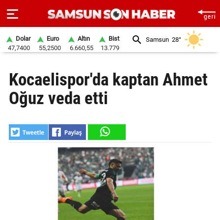
Dolar
Euro
Altın
Bist
Samsun
28°
47,7400
55,2500
6.660,55
13.779
ANA
Kocaelispor'da kaptan Ahmet
SAYFA
Oğuz veda etti
SAMSUN
HABER
SAMSUNSPOR
GÜNDEM
SİYASET
EKONOMİ
DÜNYA