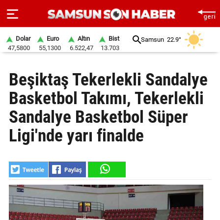
Dolar
Euro
Altın
Bist
Samsun
22.9°
47,5800
55,1300
6.522,47
13.703
ANA
Beşiktaş Tekerlekli Sandalye
SAYFA
Basketbol Takımı, Tekerlekli
SAMSUN
HABER
Sandalye Basketbol Süper
Ligi'nde yarı finalde
SAMSUNSPOR
GÜNDEM
SİYASET
EKONOMİ
DÜNYA