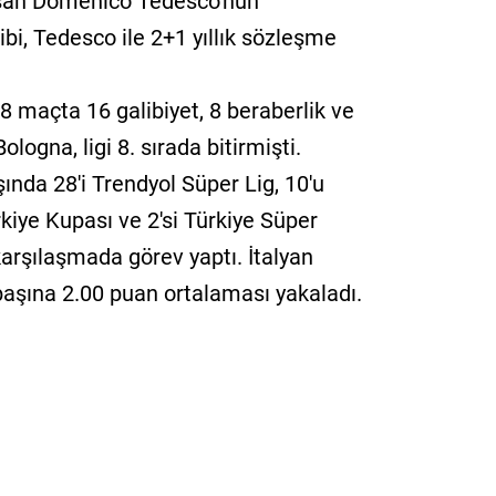
ışan Domenico Tedesco'nun
kibi, Tedesco ile 2+1 yıllık sözleşme
8 maçta 16 galibiyet, 8 beraberlik ve
ogna, ligi 8. sırada bitirmişti.
şında 28'i Trendyol Süper Lig, 10'u
rkiye Kupası ve 2'si Türkiye Süper
rşılaşmada görev yaptı. İtalyan
aşına 2.00 puan ortalaması yakaladı.