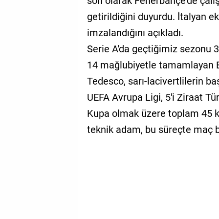
son olarak Fenerbahçe'de çal
getirildiğini duyurdu. İtalyan e
imzalandığını açıkladı.
Serie A'da geçtiğimiz sezonu 3
14 mağlubiyetle tamamlayan Bol
Tedesco, sarı-lacivertlilerin ba
UEFA Avrupa Ligi, 5'i Ziraat Tü
Kupa olmak üzere toplam 45 ka
teknik adam, bu süreçte maç b