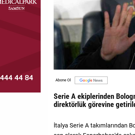
MAGAZİN
GALERİ
VİDEO
YAZARLAR
BİZE
ULAŞIN
Künye
İletişim
Serie A ekiplerinden Bolo
direktörlük görevine getiril
Gizlilik
Politikası
İtalya Serie A takımlarından B