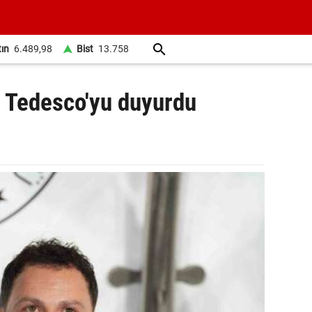
tın
6.489,98
Bist
13.758
 Tedesco'yu duyurdu