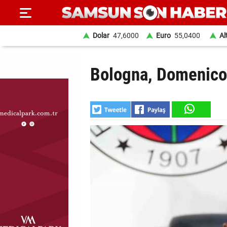
Dolar
47,6000
Euro
55,0400
Al
ANA
Bologna, Domenico
SAYFA
SAMSUN
HABER
SAMSUNSPOR
GÜNDEM
SİYASET
EKONOMİ
DÜNYA