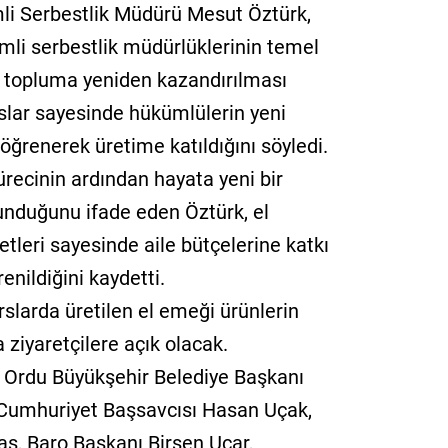
li Serbestlik Müdürü Mesut Öztürk,
mli serbestlik müdürlüklerinin temel
n topluma yeniden kazandırılması
rslar sayesinde hükümlülerin yeni
öğrenerek üretime katıldığını söyledi.
ürecinin ardından hayata yeni bir
unduğunu ifade eden Öztürk, el
yetleri sayesinde aile bütçelerine katkı
nildiğini kaydetti.
rslarda üretilen el emeği ürünlerin
a ziyaretçilere açık olacak.
Ordu Büyükşehir Belediye Başkanı
 Cumhuriyet Başsavcısı Hasan Uçak,
aş, Baro Başkanı Birsen Uçar,