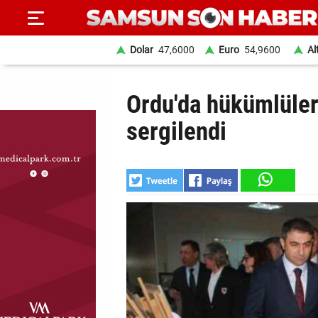
Dolar
47,6000
Euro
54,9600
Al
ANA
Ordu'da hükümlüler
SAYFA
sergilendi
SAMSUN
HABER
SAMSUNSPOR
GÜNDEM
SİYASET
EKONOMİ
DÜNYA