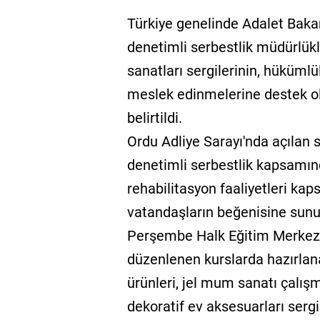
Türkiye genelinde Adalet Bakan
denetimli serbestlik müdürlükl
sanatları sergilerinin, hüküml
meslek edinmelerine destek ol
belirtildi.
Ordu Adliye Sarayı'nda açılan s
denetimli serbestlik kapsamın
rehabilitasyon faaliyetleri kap
vatandaşların beğenisine sunul
Perşembe Halk Eğitim Merkez
düzenlenen kurslarda hazırlana
ürünleri, jel mum sanatı çalışmal
dekoratif ev aksesuarları sergi