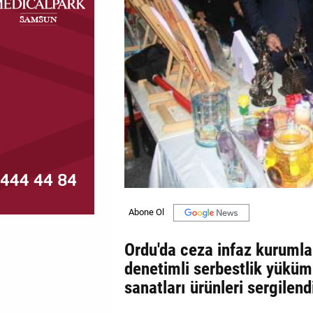
MAGAZİN
GALERİ
VİDEO
YAZARLAR
BİZE
ULAŞIN
Künye
İletişim
Ordu'da ceza infaz kurumla
Gizlilik
denetimli serbestlik yüküml
Politikası
sanatları ürünleri sergilend