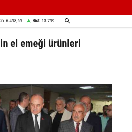
tın
6.498,69
Bist
13.799
in el emeği ürünleri