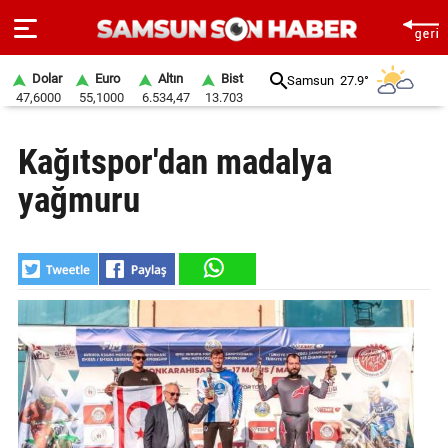
Dolar
Euro
Altın
Bist
Samsun
27.9°
47,6000
55,1000
6.534,47
13.703
ANA
Kağıtspor'dan madalya
SAYFA
yağmuru
SAMSUN
HABER
SAMSUNSPOR
GÜNDEM
SİYASET
EKONOMİ
DÜNYA