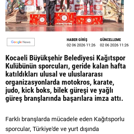
MAGAZİN
GALERİ
VİDEO
HABER GİRİŞ
GÜNCELLEME
02 06 2026 11:26
02 06 2026 11:26
YAZARLAR
Kocaeli Büyükşehir Belediyesi Kağıtspor
BİZE
Kulübünün sporcuları, geride kalan hafta
ULAŞIN
katıldıkları ulusal ve uluslararası
Künye
organizasyonlarda motokros, karate,
judo, kick boks, bilek güreşi ve yağlı
İletişim
güreş branşlarında başarılara imza attı.
Gizlilik
Politikası
Farklı branşlarda mücadele eden Kağıtsporlu
sporcular, Türkiye'de ve yurt dışında