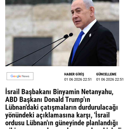
MAGAZİN
GALERİ
VİDEO
YAZARLAR
BİZE
ULAŞIN
HABER GİRİŞ
GÜNCELLEME
Künye
01 06 2026 22:51
01 06 2026 22:51
İletişim
İsrail Başbakanı Binyamin Netanyahu,
ABD Başkanı Donald Trump'ın
Gizlilik
Lübnan'daki çatışmaların durdurulacağı
Politikası
yönündeki açıklamasına karşı, 'İsrail
ordusu Lübnan'ın güneyinde planlandığı