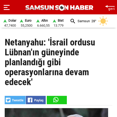
Dolar
Euro
Altın
Bist
Samsun
28°
47,7400
55,2500
6.660,55
13.779
ANA
Netanyahu: 'İsrail ordusu
SAYFA
Lübnan'ın güneyinde
SAMSUN
HABER
planlandığı gibi
operasyonlarına devam
SAMSUNSPOR
edecek'
GÜNDEM
SİYASET
EKONOMİ
DÜNYA