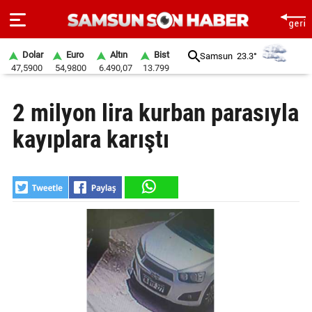
Dolar
Euro
Altın
Bist
Samsun
23.3°
47,5900
54,9800
6.490,07
13.799
ANA
2 milyon lira kurban parasıyla
SAYFA
kayıplara karıştı
SAMSUN
HABER
SAMSUNSPOR
GÜNDEM
SİYASET
EKONOMİ
DÜNYA