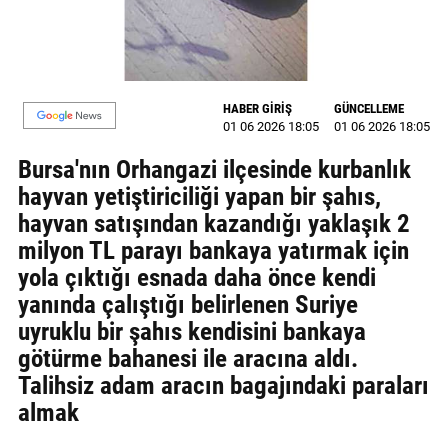
MAGAZİN
GALERİ
HABER GİRİŞ
GÜNCELLEME
VİDEO
01 06 2026 18:05
01 06 2026 18:05
Bursa'nın Orhangazi ilçesinde kurbanlık
YAZARLAR
hayvan yetiştiriciliği yapan bir şahıs,
BİZE
hayvan satışından kazandığı yaklaşık 2
ULAŞIN
milyon TL parayı bankaya yatırmak için
Künye
yola çıktığı esnada daha önce kendi
yanında çalıştığı belirlenen Suriye
İletişim
uyruklu bir şahıs kendisini bankaya
götürme bahanesi ile aracına aldı.
Gizlilik
Talihsiz adam aracın bagajındaki paraları
Politikası
almak