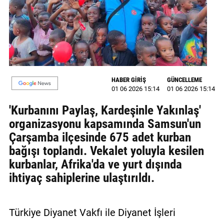
MAGAZİN
GALERİ
VİDEO
HABER GİRİŞ
GÜNCELLEME
YAZARLAR
01 06 2026 15:14
01 06 2026 15:14
BİZE
'Kurbanını Paylaş, Kardeşinle Yakınlaş'
ULAŞIN
organizasyonu kapsamında Samsun'un
Künye
Çarşamba ilçesinde 675 adet kurban
bağışı toplandı. Vekalet yoluyla kesilen
İletişim
kurbanlar, Afrika'da ve yurt dışında
ihtiyaç sahiplerine ulaştırıldı.
Gizlilik
Politikası
Türkiye Diyanet Vakfı ile Diyanet İşleri