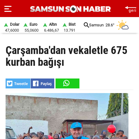
Dolar
Euro
Altın
Bist
Samsun
28.6°
47,6000
55,0600
6.486,67
13.791
ANA
Çarşamba'dan vekaletle 675
SAYFA
kurban bağışı
SAMSUN
HABER
SAMSUNSPOR
GÜNDEM
SİYASET
EKONOMİ
DÜNYA