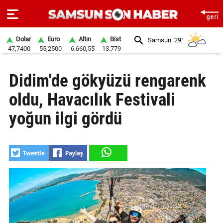
Dolar
Euro
Altın
Bist
Samsun
29°
47,7400
55,2500
6.660,55
13.779
ANA
Didim'de gökyüzü rengarenk
SAYFA
oldu, Havacılık Festivali
SAMSUN
HABER
yoğun ilgi gördü
SAMSUNSPOR
GÜNDEM
SİYASET
EKONOMİ
DÜNYA