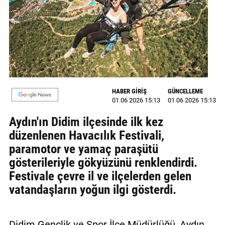
MAGAZİN
GALERİ
VİDEO
YAZARLAR
HABER GİRİŞ
GÜNCELLEME
01 06 2026 15:13
01 06 2026 15:13
BİZE
ULAŞIN
Aydın'ın Didim ilçesinde ilk kez
düzenlenen Havacılık Festivali,
Künye
paramotor ve yamaç paraşütü
İletişim
gösterileriyle gökyüzünü renklendirdi.
Festivale çevre il ve ilçelerden gelen
Gizlilik
vatandaşların yoğun ilgi gösterdi.
Politikası
Didim Gençlik ve Spor İlçe Müdürlüğü, Aydın