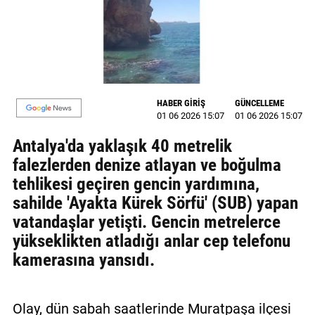
MAGAZİN
GALERİ
VİDEO
HABER GİRİŞ
GÜNCELLEME
YAZARLAR
01 06 2026 15:07
01 06 2026 15:07
Antalya'da yaklaşık 40 metrelik
BİZE
ULAŞIN
falezlerden denize atlayan ve boğulma
tehlikesi geçiren gencin yardımına,
Künye
sahilde 'Ayakta Kürek Sörfü' (SUB) yapan
vatandaşlar yetişti. Gencin metrelerce
İletişim
yükseklikten atladığı anlar cep telefonu
Gizlilik
kamerasına yansıdı.
Politikası
Olay, dün sabah saatlerinde Muratpaşa ilçesi