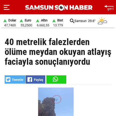
Dolar
Euro
Altın
Bist
Samsun
29.6°
47,7400
55,2500
6.660,55
13.779
ANA
40 metrelik falezlerden
SAYFA
ölüme meydan okuyan atlayış
SAMSUN
HABER
faciayla sonuçlanıyordu
SAMSUNSPOR
GÜNDEM
SİYASET
EKONOMİ
DÜNYA