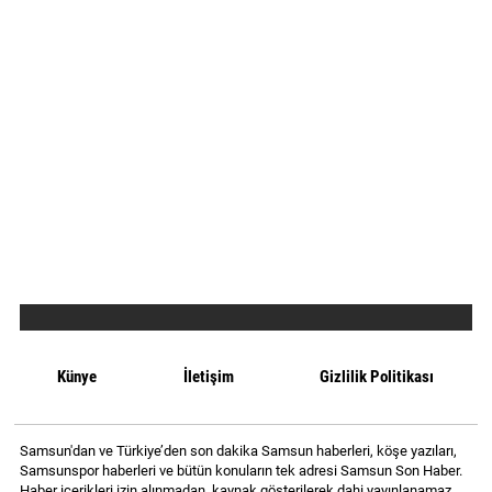
Künye
İletişim
Gizlilik Politikası
Samsun'dan ve Türkiye’den son dakika Samsun haberleri, köşe yazıları,
Samsunspor haberleri ve bütün konuların tek adresi Samsun Son Haber.
Haber içerikleri izin alınmadan, kaynak gösterilerek dahi yayınlanamaz.