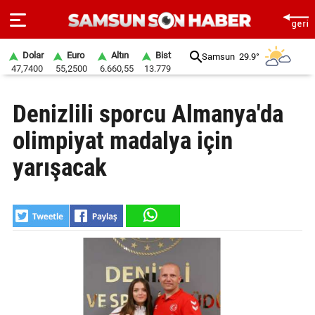
Dolar
Euro
Altın
Bist
Samsun
29.9°
47,7400
55,2500
6.660,55
13.779
ANA
Denizlili sporcu Almanya'da
SAYFA
olimpiyat madalya için
SAMSUN
HABER
yarışacak
SAMSUNSPOR
GÜNDEM
SİYASET
EKONOMİ
DÜNYA