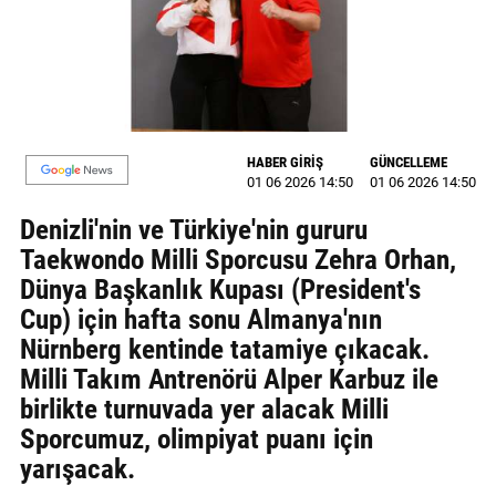
MAGAZİN
GALERİ
VİDEO
HABER GİRİŞ
GÜNCELLEME
YAZARLAR
01 06 2026 14:50
01 06 2026 14:50
Denizli'nin ve Türkiye'nin gururu
BİZE
ULAŞIN
Taekwondo Milli Sporcusu Zehra Orhan,
Dünya Başkanlık Kupası (President's
Künye
Cup) için hafta sonu Almanya'nın
Nürnberg kentinde tatamiye çıkacak.
İletişim
Milli Takım Antrenörü Alper Karbuz ile
Gizlilik
birlikte turnuvada yer alacak Milli
Politikası
Sporcumuz, olimpiyat puanı için
yarışacak.