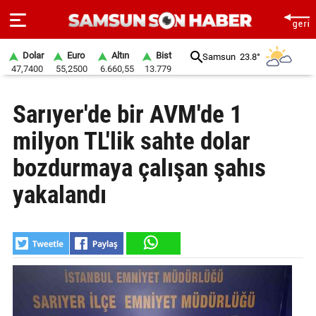
Dolar
Euro
Altın
Bist
Samsun
23.8°
47,7400
55,2500
6.660,55
13.779
ANA
Sarıyer'de bir AVM'de 1
SAYFA
milyon TL'lik sahte dolar
SAMSUN
HABER
bozdurmaya çalışan şahıs
yakalandı
SAMSUNSPOR
GÜNDEM
SİYASET
EKONOMİ
DÜNYA