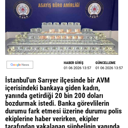
MAGAZİN
GALERİ
VİDEO
YAZARLAR
BİZE
HABER GİRİŞ
GÜNCELLEME
ULAŞIN
01 06 2026 13:57
01 06 2026 13:57
Künye
İstanbul'un Sarıyer ilçesinde bir AVM
içerisindeki bankaya giden kadın,
İletişim
yanında getirdiği 20 bin 200 doları
Gizlilik
bozdurmak istedi. Banka görevlilerin
Politikası
durumu fark etmesi üzerine durumu polis
ekiplerine haber verirken, ekipler
tarafından yakalanan şüphelinin yanında