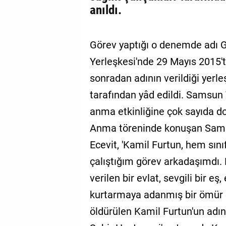
anıldı.
Görev yaptığı o denemde adı G
Yerleşkesi'nde 29 Mayıs 2015't
sonradan adının verildiği yerle
tarafından yâd edildi. Samsun
anma etkinliğine çok sayıda dok
Anma töreninde konuşan Sams
Ecevit, 'Kamil Furtun, hem sı
çalıştığım görev arkadaşımdı.
verilen bir evlat, sevgili bir e
kurtarmaya adanmış bir ömür o
öldürülen Kamil Furtun'un adını