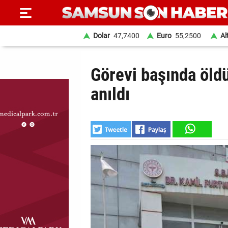
Dolar
47,7400
Euro
55,2500
Al
ANA
Görevi başında öldü
SAYFA
anıldı
SAMSUN
HABER
SAMSUNSPOR
GÜNDEM
SİYASET
EKONOMİ
DÜNYA