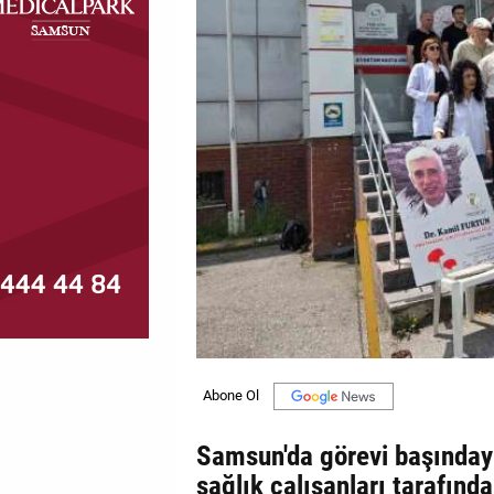
MAGAZİN
GALERİ
VİDEO
YAZARLAR
BİZE
ULAŞIN
Künye
İletişim
Gizlilik
Politikası
Samsun'da görevi başındayk
sağlık çalışanları tarafın