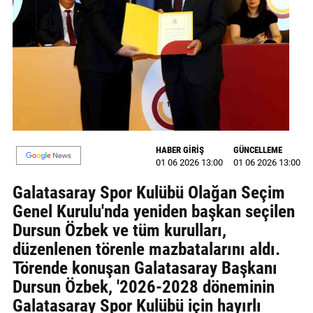
MAGAZİN
GALERİ
VİDEO
YAZARLAR
BİZE
HABER GİRİŞ
GÜNCELLEME
ULAŞIN
01 06 2026 13:00
01 06 2026 13:00
Künye
Galatasaray Spor Kulübü Olağan Seçim
Genel Kurulu'nda yeniden başkan seçilen
İletişim
Dursun Özbek ve tüm kurulları,
düzenlenen törenle mazbatalarını aldı.
Gizlilik
Törende konuşan Galatasaray Başkanı
Politikası
Dursun Özbek, '2026-2028 döneminin
Galatasaray Spor Kulübü için hayırlı