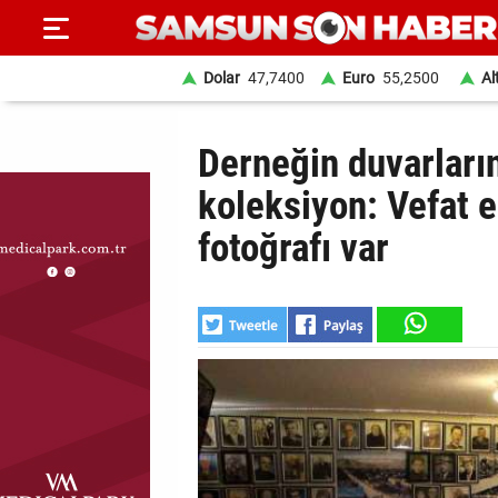
Dolar
47,7400
Euro
55,2500
Al
ANA
Derneğin duvarların
SAYFA
koleksiyon: Vefat e
SAMSUN
fotoğrafı var
HABER
SAMSUNSPOR
GÜNDEM
SİYASET
EKONOMİ
DÜNYA