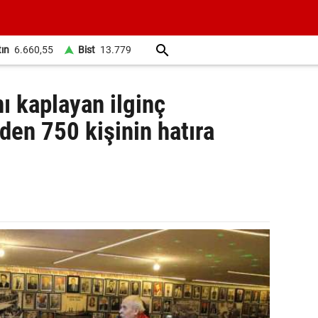
tın
6.660,55
Bist
13.779
ı kaplayan ilginç
den 750 kişinin hatıra