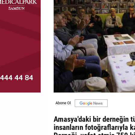
MAGAZİN
GALERİ
VİDEO
YAZARLAR
BİZE
ULAŞIN
Künye
İletişim
Gizlilik
Politikası
Amasya'daki bir derneğin t
insanların fotoğraflarıyla 