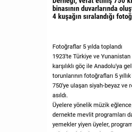
Derneği, vefat etmiş 750 ki
binasının duvarlarında olu
4 kuşağın sıralandığı fotoğ
Fotoğraflar 5 yılda toplandı
1923'te Türkiye ve Yunanistan 
karşılıklı göç ile Anadolu'ya ge
torunlarının fotoğrafları 5 yıll
750'ye ulaşan siyah-beyaz ve r
asıldı.
Üyelere yönelik müzik eğlence
dernekte mevlit programları da 
yemekler yiyen üyeler, progra