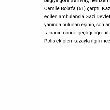
bilgiye göre tramvay, hemzem
Cemile Bolat'a (61) çarptı. Ka
edilen ambulansla Gazi Devlet 
yanında bulunan eşinin, son a
facianın önüne geçtiği öğrenild
Polis ekipleri kazayla ilgili in