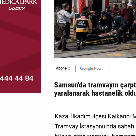
MAGAZİN
GALERİ
VİDEO
YAZARLAR
BİZE
ULAŞIN
Künye
Samsun'da tramvayın çarpt
yaralanarak hastanelik old
İletişim
Gizlilik
Kaza, İlkadım ilçesi Kalkancı
Politikası
Tramvay İstasyonu'nda sabah 