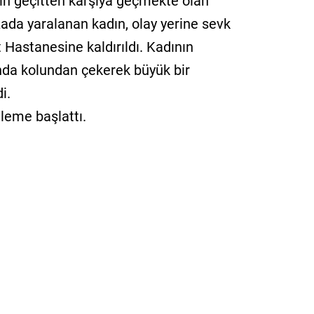
in geçitten karşıya geçmekte olan
zada yaralanan kadın, olay yerine sevk
Hastanesine kaldırıldı. Kadının
nda kolundan çekerek büyük bir
i.
celeme başlattı.