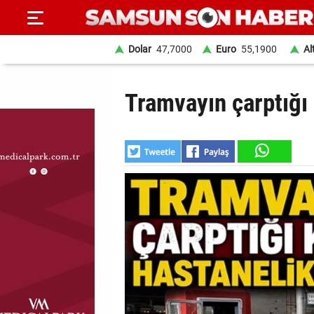
Dolar
47,7000
Euro
55,1900
Al
ANA
Tramvayın çarptığı 
SAYFA
SAMSUN
HABER
SAMSUNSPOR
GÜNDEM
SİYASET
EKONOMİ
DÜNYA