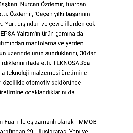
Başkanı Nurcan Özdemir, fuardan
tti. Özdemir, 'Geçen yılki başarının
ık. Yurt dışından ve çevre illerden çok
i. EPSA Yalıtım'ın ürün gamına da
lıtımından mantolama ve yerden
ün üzerinde ürün sunduklarını, 30'dan
irdiklerini ifade etti. TEKNOSAB'da
ımla teknoloji malzemesi üretimine
, özellikle otomotiv sektöründe
retimine odaklandıklarını da
şam Fuarı ile eş zamanlı olarak TMMOB
arafından 29. Uluslararası Yapı ve