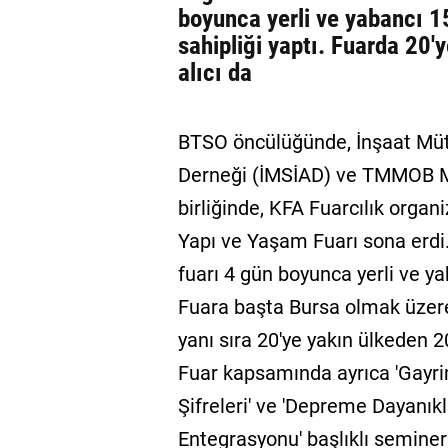
boyunca yerli ve yabancı 15
sahipliği yaptı. Fuarda 20'
alıcı da
BTSO öncülüğünde, İnşaat Mütea
Derneği (İMSİAD) ve TMMOB Mi
birliğinde, KFA Fuarcılık orga
Yapı ve Yaşam Fuarı sona erdi
fuarı 4 gün boyunca yerli ve yab
Fuara başta Bursa olmak üzere 
yanı sıra 20'ye yakın ülkeden 20
Fuar kapsamında ayrıca 'Gayr
Şifreleri' ve 'Depreme Dayanık
Entegrasyonu' başlıklı seminerl