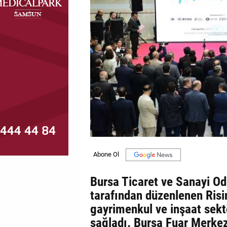
MAGAZİN
GALERİ
VİDEO
YAZARLAR
BİZE
ULAŞIN
Künye
İletişim
Bursa Ticaret ve Sanayi Od
Gizlilik
tarafından düzenlenen Risi
Politikası
gayrimenkul ve inşaat sekt
sağladı. Bursa Fuar Merkez