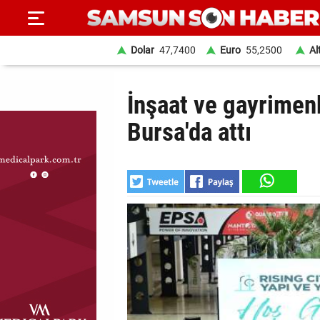
Dolar
47,7400
Euro
55,2500
Al
ANA
İnşaat ve gayrimen
SAYFA
Bursa'da attı
SAMSUN
HABER
SAMSUNSPOR
GÜNDEM
SİYASET
EKONOMİ
DÜNYA