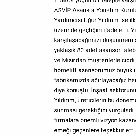
'Fuarda yoğun bir taleple karşıl
ASVİP Asansör Yönetim Kurul
Yardımcısı Uğur Yıldırım ise il
üzerinde geçtiğini ifade etti. Y
karşılaşacağımızı düşünmemişt
yaklaşık 80 adet asansör taleb
ve Mısır'dan müşterilerle ciddi
homelift asansörümüz büyük il
fabrikamızda ağırlayacağız hem 
diye konuştu. İnşaat sektörünün
Yıldırım, üreticilerin bu dönem
sunması gerektiğini vurguladı
firmalara önemli vizyon kazandı
emeği geçenlere teşekkür etti