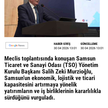
MAGAZİN
GALERİ
VİDEO
YAZARLAR
HABER GİRİŞ
GÜNCELLEME
30 04 2026 13:01
30 04 2026 13:01
BİZE
ULAŞIN
Meclis toplantısında konuşan Samsun
Ticaret ve Sanayi Odası (TSO) Yönetim
Künye
Kurulu Başkanı Salih Zeki Murzioğlu,
İletişim
Samsun'un ekonomik, lojistik ve ticari
kapasitesini artırmaya yönelik
Gizlilik
yatırımların ve iş birliklerinin kararlılıkla
Politikası
sürdüğünü vurguladı.