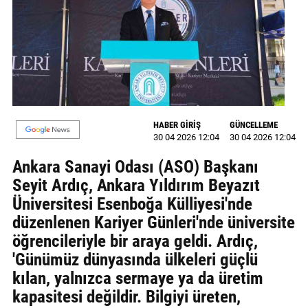
MAGAZİN
GALERİ
VİDEO
YAZARLAR
HABER GİRİŞ
GÜNCELLEME
30 04 2026 12:04
30 04 2026 12:04
BİZE
ULAŞIN
Ankara Sanayi Odası (ASO) Başkanı
Seyit Ardıç, Ankara Yıldırım Beyazıt
Künye
Üniversitesi Esenboğa Külliyesi'nde
İletişim
düzenlenen Kariyer Günleri'nde üniversite
öğrencileriyle bir araya geldi. Ardıç,
Gizlilik
'Günümüz dünyasında ülkeleri güçlü
Politikası
kılan, yalnızca sermaye ya da üretim
kapasitesi değildir. Bilgiyi üreten,