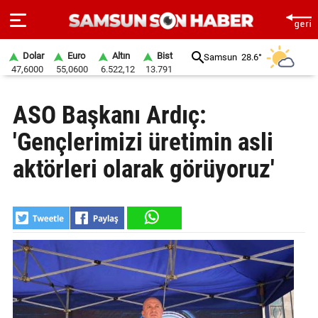
Dolar
Euro
Altın
Bist
Samsun
28.6°
47,6000
55,0600
6.522,12
13.791
ANA
ASO Başkanı Ardıç:
SAYFA
'Gençlerimizi üretimin asli
SAMSUN
HABER
aktörleri olarak görüyoruz'
SAMSUNSPOR
GÜNDEM
SİYASET
EKONOMİ
DÜNYA