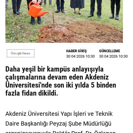
MAGAZİN
GALERİ
VİDEO
YAZARLAR
HABER GİRİŞ
GÜNCELLEME
30 04 2026 10:30
30 04 2026 10:30
BİZE
Daha yeşil bir kampüs anlayışıyla
ULAŞIN
çalışmalarına devam eden Akdeniz
Künye
Üniversitesi'nde son iki yılda 5 binden
fazla fidan dikildi.
İletişim
Gizlilik
Akdeniz Üniversitesi Yapı İşleri ve Teknik
Politikası
Daire Başkanlığı Peyzaj Şube Müdürlüğü