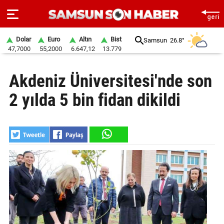
Dolar
Euro
Altın
Bist
Samsun
26.8°
47,7000
55,2000
6.647,12
13.779
ANA
Akdeniz Üniversitesi'nde son
SAYFA
2 yılda 5 bin fidan dikildi
SAMSUN
HABER
SAMSUNSPOR
GÜNDEM
SİYASET
EKONOMİ
DÜNYA