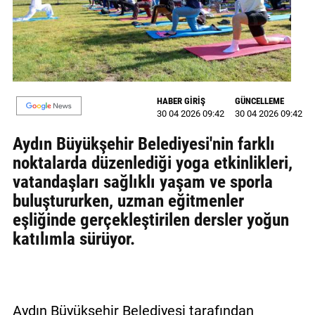
MAGAZİN
GALERİ
VİDEO
HABER GİRİŞ
GÜNCELLEME
30 04 2026 09:42
30 04 2026 09:42
YAZARLAR
Aydın Büyükşehir Belediyesi'nin farklı
BİZE
noktalarda düzenlediği yoga etkinlikleri,
ULAŞIN
vatandaşları sağlıklı yaşam ve sporla
Künye
buluştururken, uzman eğitmenler
eşliğinde gerçekleştirilen dersler yoğun
İletişim
katılımla sürüyor.
Gizlilik
Politikası
Aydın Büyükşehir Belediyesi tarafından