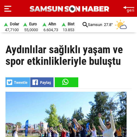
Dolar
Euro
Altın
Bist
Samsun
27.8°
47,7100
55,0000
6.604,73
13.853
ANA
Aydınlılar sağlıklı yaşam ve
SAYFA
spor etkinlikleriyle buluştu
SAMSUN
HABER
SAMSUNSPOR
GÜNDEM
SİYASET
EKONOMİ
DÜNYA