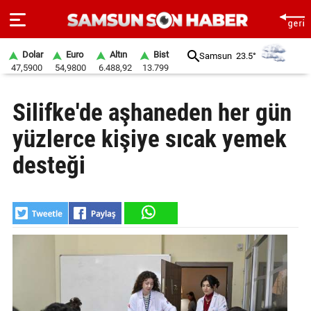
Dolar
Euro
Altın
Bist
Samsun
23.5°
47,5900
54,9800
6.488,92
13.799
ANA
Silifke'de aşhaneden her gün
SAYFA
yüzlerce kişiye sıcak yemek
SAMSUN
HABER
desteği
SAMSUNSPOR
GÜNDEM
SİYASET
EKONOMİ
DÜNYA