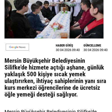
MAGAZİN
GALERİ
VİDEO
YAZARLAR
HABER GİRİŞ
GÜNCELLEME
30 04 2026 09:40
30 04 2026 09:40
BİZE
ULAŞIN
Mersin Büyükşehir Belediyesinin
Silifke'de hizmete açtığı aşhane, günlük
Künye
yaklaşık 500 kişiye sıcak yemek
İletişim
ulaştırırken, ihtiyaç sahiplerinin yanı sıra
kurs merkezi öğrencilerine de ücretsiz
Gizlilik
öğle yemeği desteği sağlıyor.
Politikası
Mersin Büyükşehir Belediyesinin Silifke'de