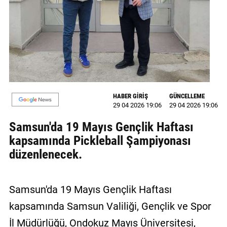
MAGAZİN
GALERİ
VİDEO
YAZARLAR
HABER GİRİŞ
GÜNCELLEME
BİZE
29 04 2026 19:06
29 04 2026 19:06
ULAŞIN
Samsun'da 19 Mayıs Gençlik Haftası
Künye
kapsamında Pickleball Şampiyonası
düzenlenecek.
İletişim
Gizlilik
Samsun'da 19 Mayıs Gençlik Haftası
Politikası
kapsamında Samsun Valiliği, Gençlik ve Spor
İl Müdürlüğü, Ondokuz Mayıs Üniversitesi,