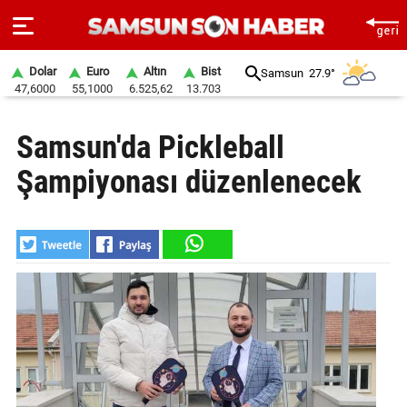
Dolar
Euro
Altın
Bist
Samsun
27.9°
47,6000
55,1000
6.525,62
13.703
ANA
Samsun'da Pickleball
SAYFA
Şampiyonası düzenlenecek
SAMSUN
HABER
SAMSUNSPOR
GÜNDEM
SİYASET
EKONOMİ
DÜNYA