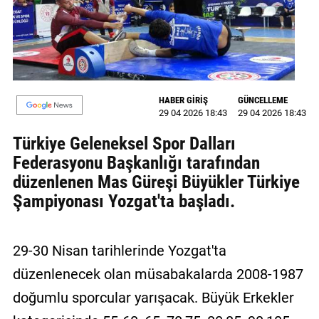
MAGAZİN
GALERİ
VİDEO
HABER GİRİŞ
GÜNCELLEME
29 04 2026 18:43
29 04 2026 18:43
YAZARLAR
Türkiye Geleneksel Spor Dalları
BİZE
Federasyonu Başkanlığı tarafından
ULAŞIN
düzenlenen Mas Güreşi Büyükler Türkiye
Künye
Şampiyonası Yozgat'ta başladı.
İletişim
29-30 Nisan tarihlerinde Yozgat'ta
Gizlilik
Politikası
düzenlenecek olan müsabakalarda 2008-1987
doğumlu sporcular yarışacak. Büyük Erkekler