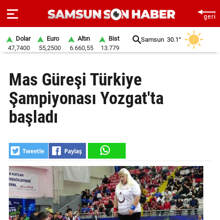
Dolar
Euro
Altın
Bist
Samsun
30.1°
47,7400
55,2500
6.660,55
13.779
ANA
Mas Güreşi Türkiye
SAYFA
Şampiyonası Yozgat'ta
SAMSUN
HABER
başladı
SAMSUNSPOR
GÜNDEM
SİYASET
EKONOMİ
DÜNYA