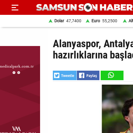
Dolar
47,7400
Euro
55,2500
Al
ANA
Alanyaspor, Antaly
SAYFA
hazırlıklarına başla
SAMSUN
HABER
SAMSUNSPOR
GÜNDEM
SİYASET
EKONOMİ
DÜNYA