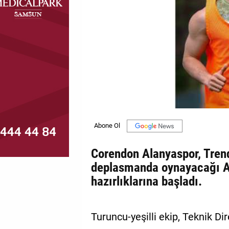
MAGAZİN
GALERİ
VİDEO
YAZARLAR
BİZE
ULAŞIN
Künye
Corendon Alanyaspor, Trend
İletişim
deplasmanda oynayacağı A
hazırlıklarına başladı.
Gizlilik
Politikası
Turuncu-yeşilli ekip, Teknik D