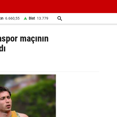
tın
6.660,55
Bist
13.779
aspor maçının
dı