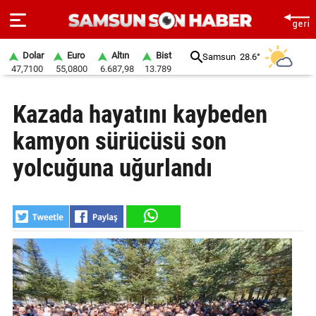
Dolar
Euro
Altın
Bist
Samsun
28.6°
47,7100
55,0800
6.687,98
13.789
ANA
Kazada hayatını kaybeden
SAYFA
kamyon sürücüsü son
SAMSUN
HABER
yolcuğuna uğurlandı
SAMSUNSPOR
GÜNDEM
SİYASET
EKONOMİ
DÜNYA