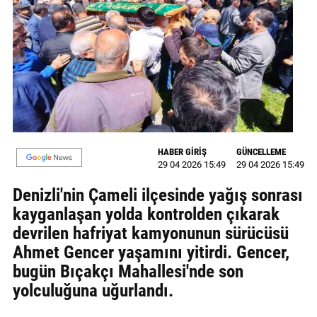
MAGAZİN
GALERİ
VİDEO
YAZARLAR
BİZE
HABER GİRİŞ
GÜNCELLEME
ULAŞIN
29 04 2026 15:49
29 04 2026 15:49
Künye
Denizli'nin Çameli ilçesinde yağış sonrası
kayganlaşan yolda kontrolden çıkarak
İletişim
devrilen hafriyat kamyonunun sürücüsü
Ahmet Gencer yaşamını yitirdi. Gencer,
Gizlilik
bugün Bıçakçı Mahallesi'nde son
Politikası
yolculuğuna uğurlandı.