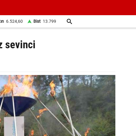
tın
6.524,60
Bist
13.799
 sevinci