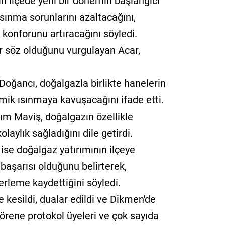
n ilçede yeni bir dönemin başlangıcı
ısınma sorunlarını azaltacağını,
konforunu artıracağını söyledi.
ir söz olduğunu vurgulayan Acar,
.
ancı, doğalgazla birlikte hanelerin
mik ısınmaya kavuşacağını ifade etti.
zım Maviş, doğalgazın özellikle
olaylık sağladığını dile getirdi.
ise doğalgaz yatırımının ilçeye
başarısı olduğunu belirterek,
erleme kaydettiğini söyledi.
kesildi, dualar edildi ve Dikmen'de
Törene protokol üyeleri ve çok sayıda