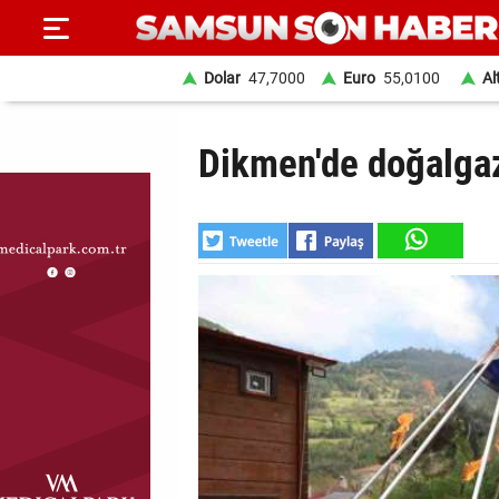
Dolar
47,7000
Euro
55,0100
Al
ANA
Dikmen'de doğalgaz
SAYFA
SAMSUN
HABER
SAMSUNSPOR
GÜNDEM
SİYASET
EKONOMİ
DÜNYA