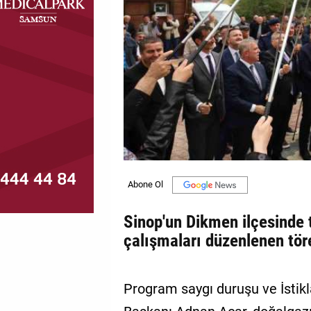
MAGAZİN
GALERİ
VİDEO
YAZARLAR
BİZE
ULAŞIN
Künye
İletişim
Sinop'un Dikmen ilçesind
çalışmaları düzenlenen tör
Gizlilik
Politikası
Program saygı duruşu ve İstikl