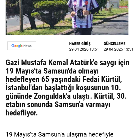
MAGAZİN
GALERİ
VİDEO
HABER GİRİŞ
GÜNCELLEME
29 04 2026 13:51
29 04 2026 13:51
YAZARLAR
Gazi Mustafa Kemal Atatürk'e saygı için
BİZE
19 Mayıs'ta Samsun'da olmayı
ULAŞIN
hedefleyen 65 yaşındaki Fedai Kürtül,
Künye
İstanbul'dan başlattığı koşusunun 10.
gününde Zonguldak'a ulaştı. Kürtül, 30.
İletişim
etabın sonunda Samsun'a varmayı
Gizlilik
hedefliyor.
Politikası
19 Mayıs'ta Samsun'a ulaşma hedefiyle