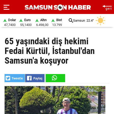
Dolar
Euro
Altın
Bist
Samsun
22.4°
47,7400
55,1400
6.498,00
13.799
ANA
65 yaşındaki diş hekimi
SAYFA
Fedai Kürtül, İstanbul'dan
SAMSUN
HABER
Samsun'a koşuyor
SAMSUNSPOR
GÜNDEM
SİYASET
EKONOMİ
DÜNYA