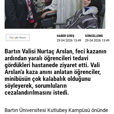
MAGAZİN
GALERİ
VİDEO
HABER GİRİŞ
GÜNCELLEME
29 04 2026 13:49
29 04 2026 13:49
YAZARLAR
Bartın Valisi Nurtaç Arslan, feci kazanın
BİZE
ardından yaralı öğrencileri tedavi
ULAŞIN
gördükleri hastanede ziyaret etti. Vali
Künye
Arslan'a kaza anını anlatan öğrenciler,
minibüsün çok kalabalık olduğunu
İletişim
söyleyerek, sorumluların
Gizlilik
cezalandırılmasını istedi.
Politikası
Bartın Üniversitesi Kutlubey Kampüsü önünde