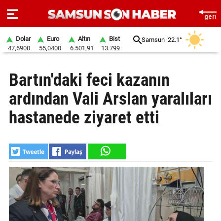
Dolar
Euro
Altın
Bist
Samsun
22.1°
47,6900
55,0400
6.501,91
13.799
ANA
Bartın'daki feci kazanın
SAYFA
ardından Vali Arslan yaralıları
SAMSUN
HABER
hastanede ziyaret etti
SAMSUNSPOR
GÜNDEM
SİYASET
EKONOMİ
DÜNYA