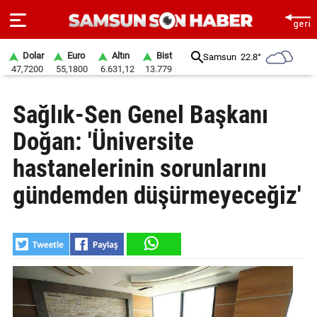
Dolar
Euro
Altın
Bist
Samsun
22.8°
47,7200
55,1800
6.631,12
13.779
ANA
Sağlık-Sen Genel Başkanı
SAYFA
Doğan: 'Üniversite
SAMSUN
HABER
hastanelerinin sorunlarını
gündemden düşürmeyeceğiz'
SAMSUNSPOR
GÜNDEM
SİYASET
EKONOMİ
DÜNYA