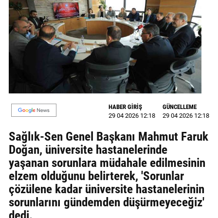
MAGAZİN
GALERİ
VİDEO
YAZARLAR
BİZE
HABER GİRİŞ
GÜNCELLEME
ULAŞIN
29 04 2026 12:18
29 04 2026 12:18
Künye
Sağlık-Sen Genel Başkanı Mahmut Faruk
Doğan, üniversite hastanelerinde
İletişim
yaşanan sorunlara müdahale edilmesinin
Gizlilik
elzem olduğunu belirterek, 'Sorunlar
Politikası
çözülene kadar üniversite hastanelerinin
sorunlarını gündemden düşürmeyeceğiz'
dedi.