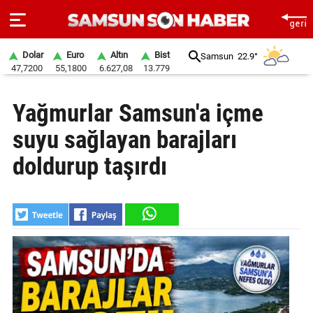
Dolar
Euro
Altın
Bist
Samsun
22.9°
47,7200
55,1800
6.627,08
13.779
ANA
Yağmurlar Samsun'a içme
SAYFA
suyu sağlayan barajları
SAMSUN
HABER
doldurup taşırdı
SAMSUNSPOR
GÜNDEM
SİYASET
EKONOMİ
DÜNYA