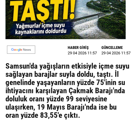
MAGAZİN
GALERİ
VİDEO
HABER GİRİŞ
GÜNCELLEME
YAZARLAR
29 04 2026 11:57
29 04 2026 11:57
BİZE
Samsun'da yağışların etkisiyle içme suyu
ULAŞIN
sağlayan barajlar suyla doldu, taştı. İl
genelinde yaşayanların yüzde 75'inin su
Künye
ihtiyacını karşılayan Çakmak Barajı'nda
İletişim
doluluk oranı yüzde 99 seviyesine
ulaşırken, 19 Mayıs Barajı'nda ise bu
Gizlilik
oran yüzde 83,55'e çıktı.
Politikası