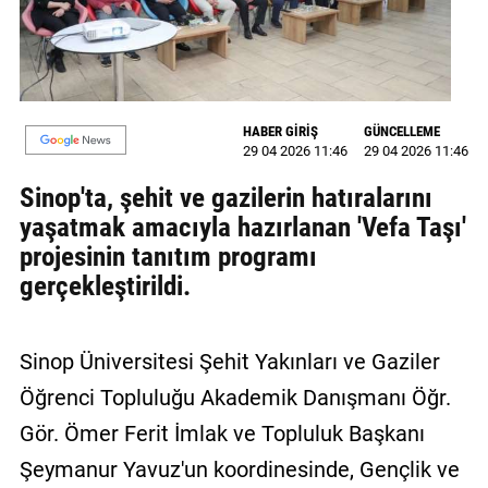
MAGAZİN
GALERİ
VİDEO
HABER GİRİŞ
GÜNCELLEME
29 04 2026 11:46
29 04 2026 11:46
YAZARLAR
Sinop'ta, şehit ve gazilerin hatıralarını
yaşatmak amacıyla hazırlanan 'Vefa Taşı'
BİZE
ULAŞIN
projesinin tanıtım programı
gerçekleştirildi.
Künye
İletişim
Sinop Üniversitesi Şehit Yakınları ve Gaziler
Gizlilik
Öğrenci Topluluğu Akademik Danışmanı Öğr.
Politikası
Gör. Ömer Ferit İmlak ve Topluluk Başkanı
Şeymanur Yavuz'un koordinesinde, Gençlik ve