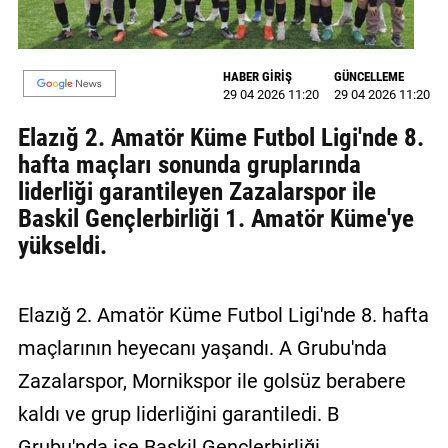
MAGAZİN
HABER GİRİŞ
GÜNCELLEME
GALERİ
29 04 2026 11:20
29 04 2026 11:20
VİDEO
Elazığ 2. Amatör Küme Futbol Ligi'nde 8.
hafta maçları sonunda gruplarında
YAZARLAR
liderliği garantileyen Zazalarspor ile
BİZE
Baskil Gençlerbirliği 1. Amatör Küme'ye
ULAŞIN
yükseldi.
Künye
İletişim
Elazığ 2. Amatör Küme Futbol Ligi'nde 8. hafta
maçlarının heyecanı yaşandı. A Grubu'nda
Gizlilik
Zazalarspor, Mornikspor ile golsüz berabere
Politikası
kaldı ve grup liderliğini garantiledi. B
Grubu'nda ise Baskil Gençlerbirliği