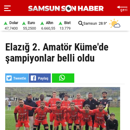
Dolar
Euro
Altın
Bist
Samsun
28.9°
47,7400
55,2500
6.660,55
13.779
ANA
Elazığ 2. Amatör Küme'de
SAYFA
şampiyonlar belli oldu
SAMSUN
HABER
SAMSUNSPOR
GÜNDEM
SİYASET
EKONOMİ
DÜNYA