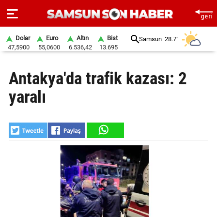
Dolar
Euro
Altın
Bist
Samsun
28.7°
47,5900
55,0600
6.536,42
13.695
ANA
Antakya'da trafik kazası: 2
SAYFA
yaralı
SAMSUN
HABER
SAMSUNSPOR
GÜNDEM
SİYASET
EKONOMİ
DÜNYA