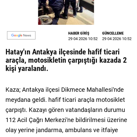
MAGAZİN
GALERİ
HABER GİRİŞ
GÜNCELLEME
VİDEO
29 04 2026 10:52
29 04 2026 10:52
Hatay'ın Antakya ilçesinde hafif ticari
YAZARLAR
araçla, motosikletin çarpıştığı kazada 2
BİZE
kişi yaralandı.
ULAŞIN
Künye
Kaza; Antakya ilçesi Dikmece Mahallesi'nde
İletişim
meydana geldi. hafif ticari araçla motosiklet
Gizlilik
çarpıştı. Kazayı gören vatandaşların durumu
Politikası
112 Acil Çağrı Merkezi'ne bildirilmesi üzerine
olay yerine jandarma, ambulans ve itfaiye